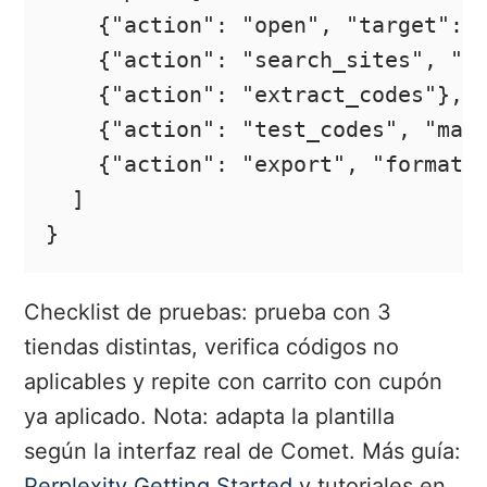
    {"action": "open", "target": "
    {"action": "search_sites", "si
    {"action": "extract_codes"},

    {"action": "test_codes", "max"
    {"action": "export", "format":
  ]

}
Checklist de pruebas: prueba con 3
tiendas distintas, verifica códigos no
aplicables y repite con carrito con cupón
ya aplicado. Nota: adapta la plantilla
según la interfaz real de Comet. Más guía:
Perplexity Getting Started
y tutoriales en