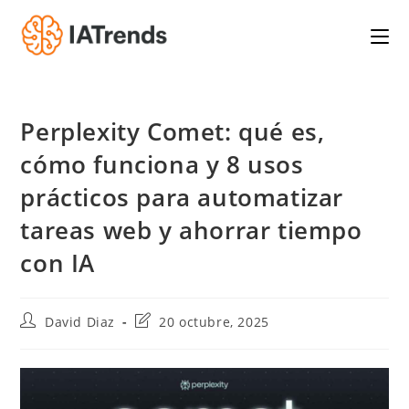
Saltar
al
contenido
Perplexity Comet: qué es,
cómo funciona y 8 usos
prácticos para automatizar
tareas web y ahorrar tiempo
con IA
Autor
Última
David Diaz
20 octubre, 2025
de
modificación
la
de
entrada:
la
entrada: