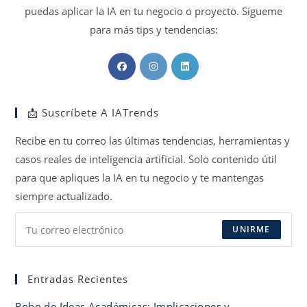
puedas aplicar la IA en tu negocio o proyecto. Sígueme
para más tips y tendencias:
Se
Se
Se
abre
abre
abre
en
en
en
📩 Suscríbete A IATrends
una
una
una
nueva
nueva
nueva
Recibe en tu correo las últimas tendencias, herramientas y
pestaña
pestaña
pestaña
casos reales de inteligencia artificial. Solo contenido útil
para que apliques la IA en tu negocio y te mantengas
siempre actualizado.
UNIRME
Entradas Recientes
Robo de Ideas Académicas: Implicaciones y