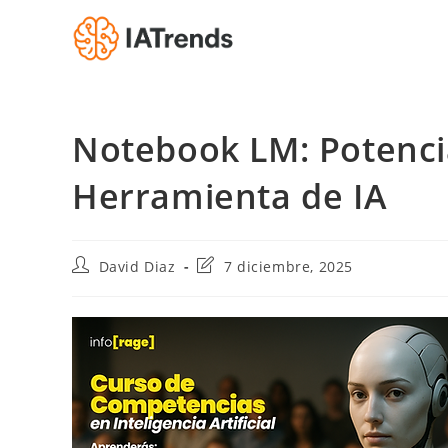
Saltar
al
contenido
Notebook LM: Potenci
Herramienta de IA
Autor
Última
David Diaz
7 diciembre, 2025
de
modificación
la
de
entrada:
la
entrada: