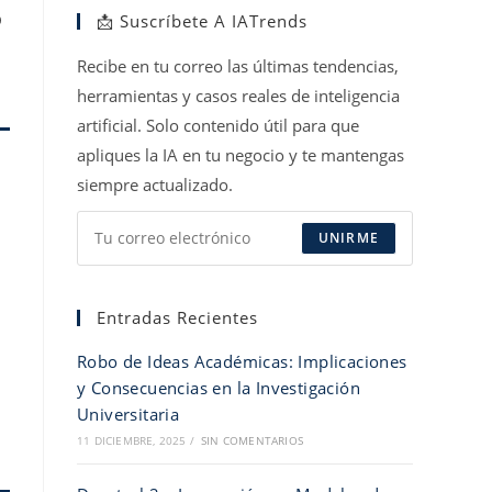
o
📩 Suscríbete A IATrends
una
una
una
nueva
nueva
nueva
Recibe en tu correo las últimas tendencias,
pestaña
pestaña
pestaña
herramientas y casos reales de inteligencia
artificial. Solo contenido útil para que
apliques la IA en tu negocio y te mantengas
siempre actualizado.
UNIRME
Entradas Recientes
Robo de Ideas Académicas: Implicaciones
y Consecuencias en la Investigación
Universitaria
11 DICIEMBRE, 2025
/
SIN COMENTARIOS