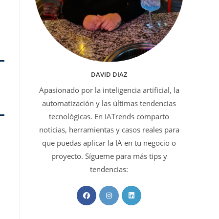
DAVID DIAZ
Apasionado por la inteligencia artificial, la
automatización y las últimas tendencias
tecnológicas. En IATrends comparto
noticias, herramientas y casos reales para
que puedas aplicar la IA en tu negocio o
proyecto. Sígueme para más tips y
tendencias:
Se
Se
Se
abre
abre
abre
en
en
en