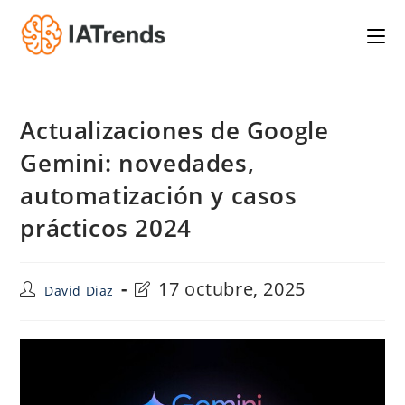
Saltar
al
contenido
Actualizaciones de Google
Gemini: novedades,
automatización y casos
prácticos 2024
Autor
Última
17 octubre, 2025
David Diaz
de
modificación
la
de
entrada:
la
entrada: