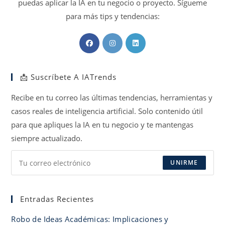
puedas aplicar la IA en tu negocio o proyecto. Sígueme
para más tips y tendencias:
Se
Se
Se
abre
abre
abre
en
en
en
📩 Suscríbete A IATrends
una
una
una
nueva
nueva
nueva
Recibe en tu correo las últimas tendencias, herramientas y
pestaña
pestaña
pestaña
casos reales de inteligencia artificial. Solo contenido útil
para que apliques la IA en tu negocio y te mantengas
siempre actualizado.
UNIRME
Entradas Recientes
Robo de Ideas Académicas: Implicaciones y