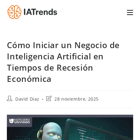
Saltar
al
contenido
Cómo Iniciar un Negocio de
Inteligencia Artificial en
Tiempos de Recesión
Económica
Autor
Última
David Diaz
28 noviembre, 2025
de
modificación
la
de
entrada:
la
entrada: