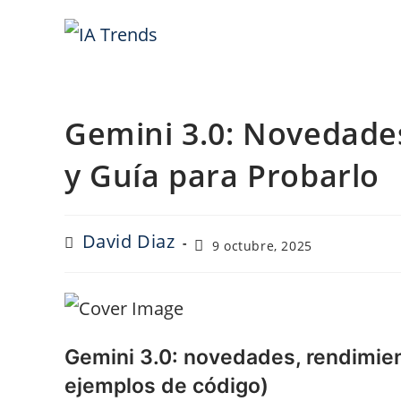
Saltar
al
contenido
Gemini 3.0: Novedade
y Guía para Probarlo
Autor
David Diaz
Última
9 octubre, 2025
de
modificación
la
de
entrada:
la
entrada:
Gemini 3.0: novedades, rendimien
ejemplos de código)