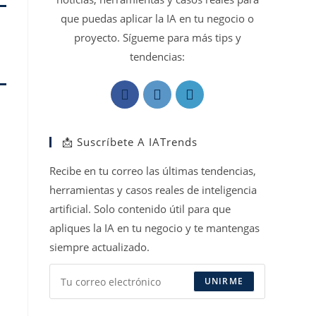
que puedas aplicar la IA en tu negocio o
proyecto. Sígueme para más tips y
tendencias:
Se
Se
Se
abre
abre
abre
en
en
en
📩 Suscríbete A IATrends
una
una
una
nueva
nueva
nueva
Recibe en tu correo las últimas tendencias,
pestaña
pestaña
pestaña
herramientas y casos reales de inteligencia
artificial. Solo contenido útil para que
apliques la IA en tu negocio y te mantengas
siempre actualizado.
UNIRME