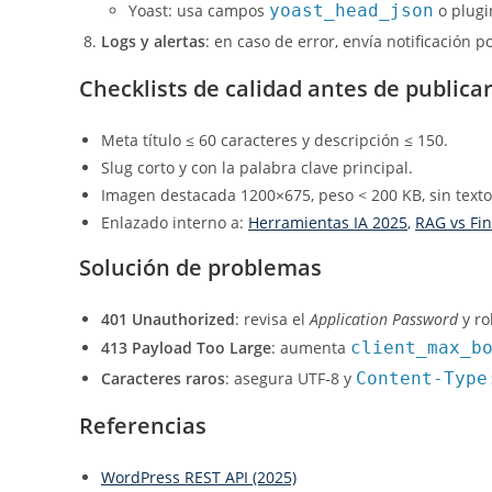
Yoast: usa campos
yoast_head_json
o plugi
Logs y alertas
: en caso de error, envía notificación
Checklists de calidad antes de publica
Meta título ≤ 60 caracteres y descripción ≤ 150.
Slug corto y con la palabra clave principal.
Imagen destacada 1200×675, peso < 200 KB, sin text
Enlazado interno a:
Herramientas IA 2025
,
RAG vs Fi
Solución de problemas
401 Unauthorized
: revisa el
Application Password
y ro
413 Payload Too Large
: aumenta
client_max_b
Caracteres raros
: asegura UTF‑8 y
Content-Type
Referencias
WordPress REST API (2025)