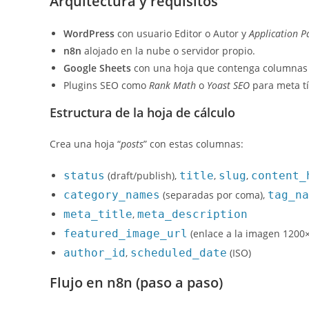
Arquitectura y requisitos
WordPress
con usuario Editor o Autor y
Application 
n8n
alojado en la nube o servidor propio.
Google Sheets
con una hoja que contenga columnas 
Plugins SEO como
Rank Math
o
Yoast SEO
para meta tí
Estructura de la hoja de cálculo
Crea una hoja “
posts
” con estas columnas:
status
(draft/publish),
title
,
slug
,
content_
category_names
(separadas por coma),
tag_na
meta_title
,
meta_description
featured_image_url
(enlace a la imagen 1200
author_id
,
scheduled_date
(ISO)
Flujo en n8n (paso a paso)