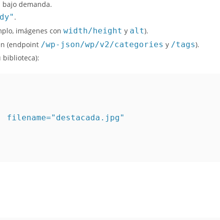
s bajo demanda.
dy"
.
mplo, imágenes con
width/height
y
alt
).
en (endpoint
/wp-json/wp/v2/categories
y
/tags
).
 biblioteca):
 filename="destacada.jpg"
