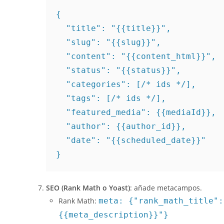
{

  "title": "{{title}}",

  "slug": "{{slug}}",

  "content": "{{content_html}}",

  "status": "{{status}}",

  "categories": [/* ids */],

  "tags": [/* ids */],

  "featured_media": {{mediaId}},

  "author": {{author_id}},

  "date": "{{scheduled_date}}"

}
SEO (Rank Math o Yoast)
: añade metacampos.
Rank Math:
meta: {"rank_math_title":
{{meta_description}}"}