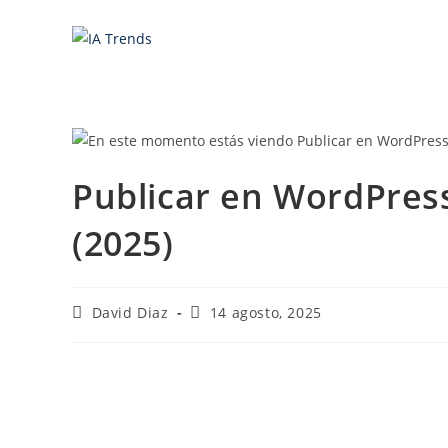
Saltar
al
contenido
Publicar en WordPres
(2025)
Autor
Última
David Diaz
14 agosto, 2025
de
modificación
la
de
entrada:
la
entrada: