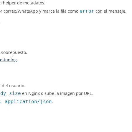
n helper de metadatos.
 por correo/WhatsApp y marca la fila como
error
con el mensaje.
r
o sobrepuesto.
ne‑tuning
.
l del usuario.
ody_size
en Nginx o sube la imagen por URL.
: application/json
.