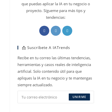
que puedas aplicar la IA en tu negocio o
proyecto. Sígueme para más tips y
tendencias:
Se
Se
Se
abre
abre
abre
en
en
en
📩 Suscríbete A IATrends
una
una
una
nueva
nueva
nueva
Recibe en tu correo las últimas tendencias,
pestaña
pestaña
pestaña
herramientas y casos reales de inteligencia
artificial. Solo contenido útil para que
apliques la IA en tu negocio y te mantengas
siempre actualizado.
UNIRME