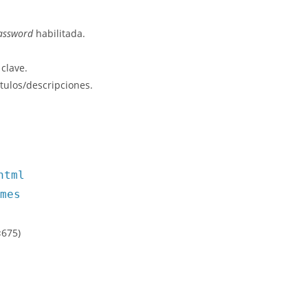
Password
habilitada.
clave.
tulos/descripciones.
html
mes
×675)