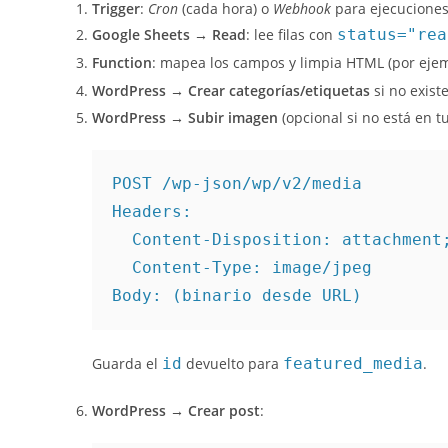
Trigger
:
Cron
(cada hora) o
Webhook
para ejecucione
Google Sheets → Read
: lee filas con
status="rea
Function
: mapea los campos y limpia HTML (por eje
WordPress → Crear categorías/etiquetas
si no exist
WordPress → Subir imagen
(opcional si no está en tu
POST /wp-json/wp/v2/media

Headers:

  Content-Disposition: attachment;
  Content-Type: image/jpeg

Body: (binario desde URL)
Guarda el
id
devuelto para
featured_media
.
WordPress → Crear post
: