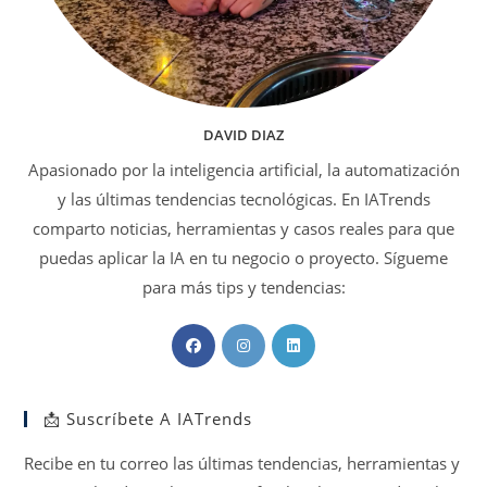
DAVID DIAZ
Apasionado por la inteligencia artificial, la automatización
y las últimas tendencias tecnológicas. En IATrends
comparto noticias, herramientas y casos reales para que
puedas aplicar la IA en tu negocio o proyecto. Sígueme
para más tips y tendencias:
Se
Se
Se
abre
abre
abre
en
en
en
📩 Suscríbete A IATrends
una
una
una
nueva
nueva
nueva
Recibe en tu correo las últimas tendencias, herramientas y
pestaña
pestaña
pestaña