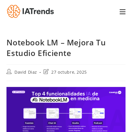
Saltar
al
contenido
Notebook LM – Mejora Tu
Estudio Eficiente
Autor
Última
David Diaz
27 octubre, 2025
de
modificación
la
de
entrada:
la
entrada: