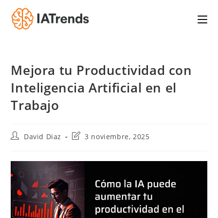
Saltar
al
contenido
Mejora tu Productividad con
Inteligencia Artificial en el
Trabajo
Autor
Última
David Diaz
3 noviembre, 2025
de
modificación
la
de
entrada:
la
entrada: