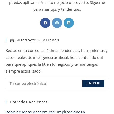
puedas aplicar la IA en tu negocio o proyecto. Sígueme
para más tips y tendencias:
Se
Se
Se
abre
abre
abre
en
en
en
📩 Suscríbete A IATrends
una
una
una
nueva
nueva
nueva
Recibe en tu correo las últimas tendencias, herramientas y
pestaña
pestaña
pestaña
casos reales de inteligencia artificial. Solo contenido útil
para que apliques la IA en tu negocio y te mantengas
siempre actualizado.
UNIRME
Entradas Recientes
Robo de Ideas Académicas: Implicaciones y