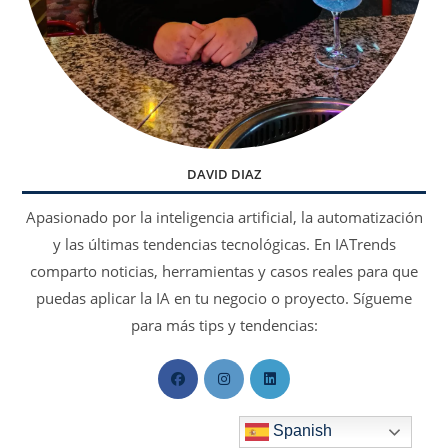
DAVID DIAZ
Apasionado por la inteligencia artificial, la automatización
y las últimas tendencias tecnológicas. En IATrends
comparto noticias, herramientas y casos reales para que
puedas aplicar la IA en tu negocio o proyecto. Sígueme
para más tips y tendencias:
Se
Se
Se
abre
abre
abre
en
en
en
Spanish
una
una
una