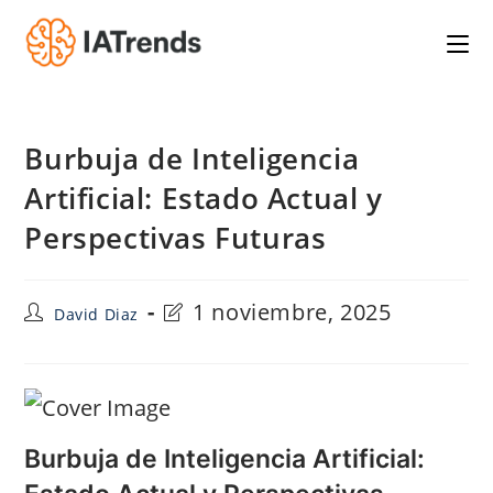
Saltar
al
contenido
Burbuja de Inteligencia
Artificial: Estado Actual y
Perspectivas Futuras
Autor
Última
1 noviembre, 2025
David Diaz
de
modificación
la
de
entrada:
la
entrada:
Burbuja de Inteligencia Artificial: