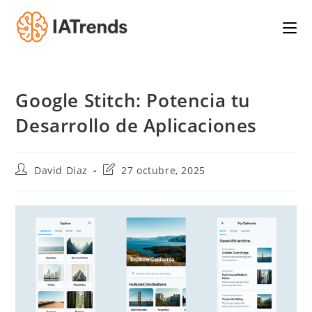
Saltar
al
contenido
Google Stitch: Potencia tu
Desarrollo de Aplicaciones
Autor
Última
David Diaz
27 octubre, 2025
de
modificación
la
de
entrada:
la
entrada: