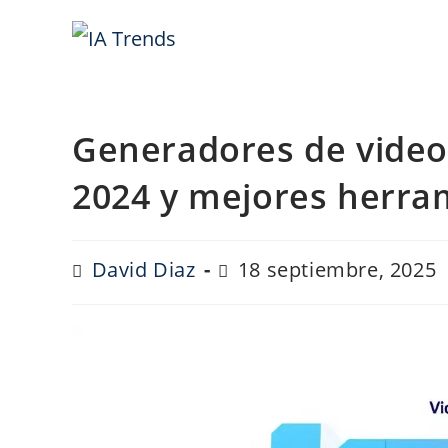
Saltar
al
contenido
Generadores de video 
2024 y mejores herra
Autor
Última
David Diaz
18 septiembre, 2025
de
modificación
la
de
entrada:
la
entrada: