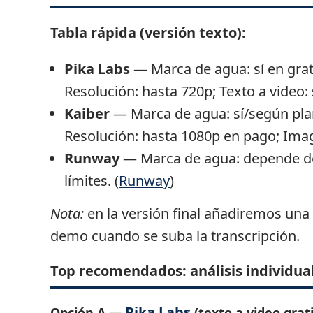
Tabla rápida (versión texto):
Pika Labs
— Marca de agua: sí en grati
Resolución: hasta 720p; Texto a video: 
Kaiber
— Marca de agua: sí/según plan
Resolución: hasta 1080p en pago; Image
Runway
— Marca de agua: depende del
límites. (
Runway
)
Nota:
en la versión final añadiremos una 
demo cuando se suba la transcripción.
Top recomendados: análisis individua
Pika Labs
Opción A —
(texto a video grati