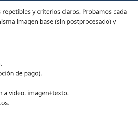
repetibles y criterios claros. Probamos cada
isma imagen base (sin postprocesado) y
.
pción de pago).
n a video, imagen+texto.
tos.
.