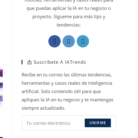
que puedas aplicar la IA en tu negocio o
proyecto. Sígueme para más tips y
tendencias:
Se
Se
Se
abre
abre
abre
en
en
en
📩 Suscríbete A IATrends
una
una
una
nueva
nueva
nueva
Recibe en tu correo las últimas tendencias,
pestaña
pestaña
pestaña
herramientas y casos reales de inteligencia
artificial. Solo contenido útil para que
apliques la IA en tu negocio y te mantengas
siempre actualizado.
UNIRME