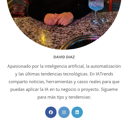
DAVID DIAZ
Apasionado por la inteligencia artificial, la automatización
y las últimas tendencias tecnológicas. En IATrends
comparto noticias, herramientas y casos reales para que
puedas aplicar la IA en tu negocio o proyecto. Sígueme
para más tips y tendencias:
Se
Se
Se
abre
abre
abre
en
en
en