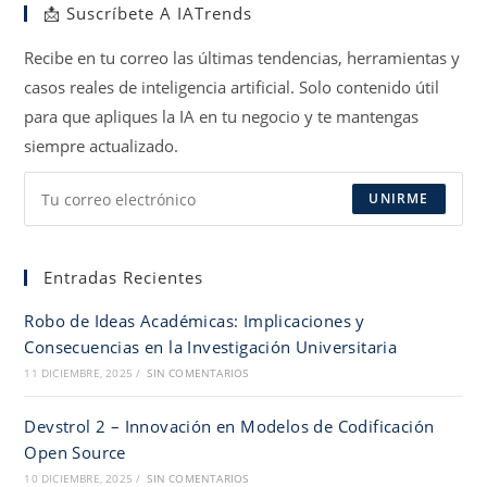
📩 Suscríbete A IATrends
una
una
una
nueva
nueva
nueva
Recibe en tu correo las últimas tendencias, herramientas y
pestaña
pestaña
pestaña
casos reales de inteligencia artificial. Solo contenido útil
para que apliques la IA en tu negocio y te mantengas
siempre actualizado.
UNIRME
Entradas Recientes
Robo de Ideas Académicas: Implicaciones y
Consecuencias en la Investigación Universitaria
11 DICIEMBRE, 2025
/
SIN COMENTARIOS
Devstrol 2 – Innovación en Modelos de Codificación
Open Source
10 DICIEMBRE, 2025
/
SIN COMENTARIOS