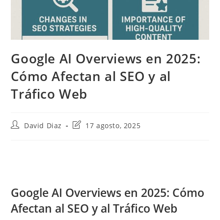
Google AI Overviews en 2025:
Cómo Afectan al SEO y al
Tráfico Web
Autor
Última
David Diaz
17 agosto, 2025
de
modificación
la
de
entrada:
la
entrada:
Google AI Overviews en 2025: Cómo
Afectan al SEO y al Tráfico Web