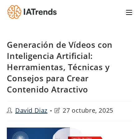
Saltar
al
contenido
Generación de Vídeos con
Inteligencia Artificial:
Herramientas, Técnicas y
Consejos para Crear
Contenido Atractivo
Autor
Última
David Diaz
27 octubre, 2025
de
modificación
la
de
entrada:
la
entrada: