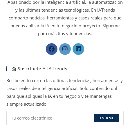
Apasionado por la inteligencia artificial, la automatización
y las últimas tendencias tecnológicas. En IATrends
comparto noticias, herramientas y casos reales para que
puedas aplicar la IA en tu negocio o proyecto. Sígueme
para más tips y tendencias:
Se
Se
Se
abre
abre
abre
en
en
en
📩 Suscríbete A IATrends
una
una
una
nueva
nueva
nueva
Recibe en tu correo las últimas tendencias, herramientas y
pestaña
pestaña
pestaña
casos reales de inteligencia artificial. Solo contenido útil
para que apliques la IA en tu negocio y te mantengas
siempre actualizado.
UNIRME