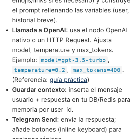
emojis/links si es necesario) y construye
el prompt rellenando las variables (user,
historial breve).
Llamada a OpenAI:
usa el nodo OpenAI
nativo o un HTTP Request. Ajusta
model, temperature y max_tokens.
Ejemplo:
,
model=gpt-3.5-turbo
,
.
temperature=0.2
max_tokens=400
(Referencia:
guía práctica
)
Guardar contexto:
inserta el mensaje
usuario + respuesta en tu DB/Redis para
memoria por user_id.
Telegram Send:
envía la respuesta;
añade botones (inline keyboard) para