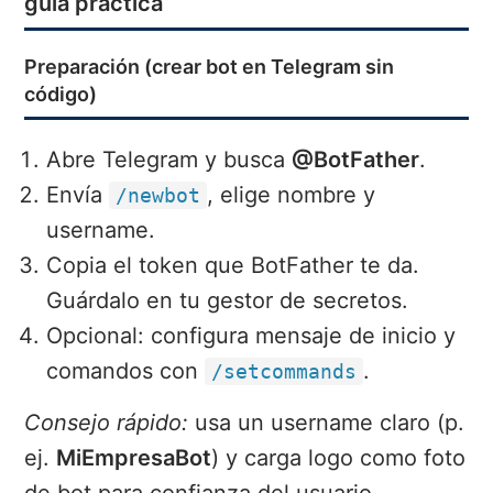
guía práctica
Preparación (crear bot en Telegram sin
código)
Abre Telegram y busca
@BotFather
.
Envía
, elige nombre y
/newbot
username.
Copia el token que BotFather te da.
Guárdalo en tu gestor de secretos.
Opcional: configura mensaje de inicio y
comandos con
.
/setcommands
Consejo rápido:
usa un username claro (p.
ej.
MiEmpresaBot
) y carga logo como foto
de bot para confianza del usuario.