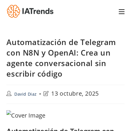
Saltar
al
contenido
Automatización de Telegram
con N8N y OpenAI: Crea un
agente conversacional sin
escribir código
Autor
Última
13 octubre, 2025
David Diaz
de
modificación
la
de
entrada:
la
entrada: