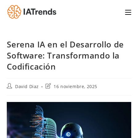
Saltar
al
contenido
Serena IA en el Desarrollo de
Software: Transformando la
Codificación
Autor
Última
David Diaz
16 noviembre, 2025
de
modificación
la
de
entrada:
la
entrada: