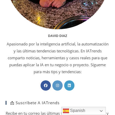
DAVID DIAZ
Apasionado por la inteligencia artificial, la automatización
y las últimas tendencias tecnológicas. En IATrends
comparto noticias, herramientas y casos reales para que
puedas aplicar la IA en tu negocio o proyecto. Sígueme
para más tips y tendencias:
Se
Se
Se
abre
abre
abre
en
en
en
📩 Suscríbete A IATrends
una
una
una
nueva
nueva
nueva
Spanish
Recibe en tu correo las últimas tendencias, herramientas y