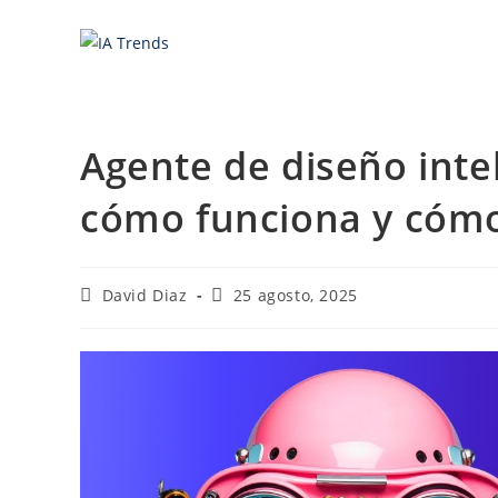
Saltar
al
contenido
Agente de diseño intel
cómo funciona y cóm
Autor
Última
David Diaz
25 agosto, 2025
de
modificación
la
de
entrada:
la
entrada: