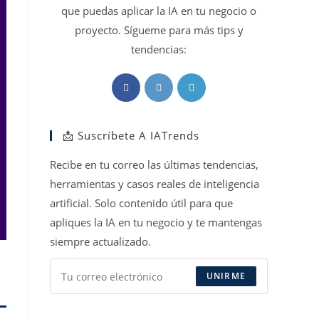
que puedas aplicar la IA en tu negocio o
proyecto. Sígueme para más tips y
tendencias:
Se
Se
Se
abre
abre
abre
en
en
en
📩 Suscríbete A IATrends
una
una
una
nueva
nueva
nueva
Recibe en tu correo las últimas tendencias,
pestaña
pestaña
pestaña
herramientas y casos reales de inteligencia
artificial. Solo contenido útil para que
apliques la IA en tu negocio y te mantengas
siempre actualizado.
UNIRME