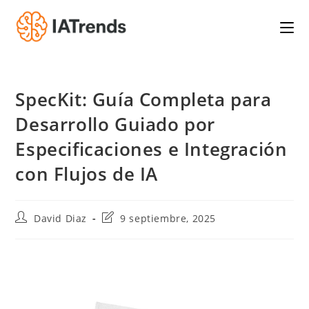
Saltar
al
contenido
SpecKit: Guía Completa para
Desarrollo Guiado por
Especificaciones e Integración
con Flujos de IA
Autor
Última
David Diaz
9 septiembre, 2025
de
modificación
la
de
entrada:
la
entrada: