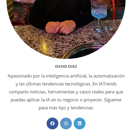
DAVID DIAZ
Apasionado por la inteligencia artificial, la automatización
y las últimas tendencias tecnológicas. En IATrends
comparto noticias, herramientas y casos reales para que
puedas aplicar la IA en tu negocio o proyecto. Sígueme
para más tips y tendencias:
Se
Se
Se
abre
abre
abre