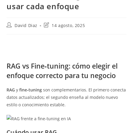
usar cada enfoque
Autor
Última
David Diaz
14 agosto, 2025
de
modificación
la
de
entrada:
la
entrada:
RAG vs Fine‑tuning: cómo elegir el
enfoque correcto para tu negocio
RAG
y
fine‑tuning
son complementarios. El primero conecta
datos actualizados; el segundo enseña al modelo nuevo
estilo o conocimiento estable.
Cuándo usar RAG