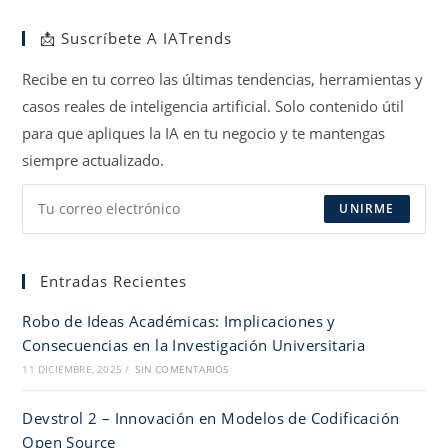
en
en
en
📩 Suscríbete A IATrends
una
una
una
nueva
nueva
nueva
Recibe en tu correo las últimas tendencias, herramientas y
pestaña
pestaña
pestaña
casos reales de inteligencia artificial. Solo contenido útil
para que apliques la IA en tu negocio y te mantengas
siempre actualizado.
UNIRME
Entradas Recientes
Robo de Ideas Académicas: Implicaciones y
Consecuencias en la Investigación Universitaria
11 DICIEMBRE, 2025
/
SIN COMENTARIOS
Devstrol 2 – Innovación en Modelos de Codificación
Open Source