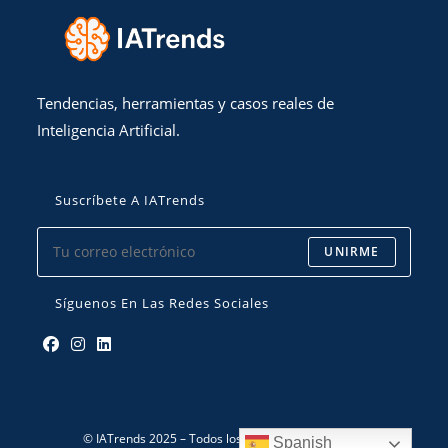
Tendencias, herramientas y casos reales de
Inteligencia Artificial.
Suscríbete A IATrends
UNIRME
Síguenos En Las Redes Sociales
Se
Se
Se
abre
abre
abre
en
en
en
© IATrends 2025 – Todos los derechos reservados.
Spanish
una
una
una