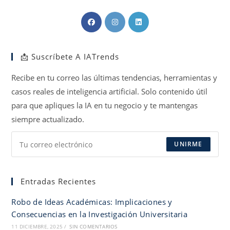
Se
Se
Se
abre
abre
abre
en
en
en
📩 Suscríbete A IATrends
una
una
una
nueva
nueva
nueva
Recibe en tu correo las últimas tendencias, herramientas y
pestaña
pestaña
pestaña
casos reales de inteligencia artificial. Solo contenido útil
para que apliques la IA en tu negocio y te mantengas
siempre actualizado.
UNIRME
Entradas Recientes
Robo de Ideas Académicas: Implicaciones y
Consecuencias en la Investigación Universitaria
11 DICIEMBRE, 2025
/
SIN COMENTARIOS