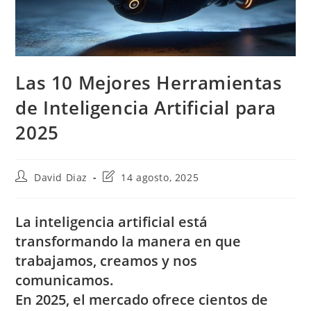
Las 10 Mejores Herramientas
de Inteligencia Artificial para
2025
Autor
Última
David Diaz
14 agosto, 2025
de
modificación
la
de
entrada:
la
La
inteligencia artificial
está
entrada:
transformando la manera en que
trabajamos, creamos y nos
comunicamos.
En 2025, el mercado ofrece cientos de