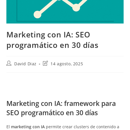
Marketing con IA: SEO
programático en 30 días
Autor
Última
David Diaz
14 agosto, 2025
de
modificación
la
de
entrada:
la
entrada:
Marketing con IA: framework para
SEO programático en 30 días
El
marketing con IA
permite crear clusters de contenido a