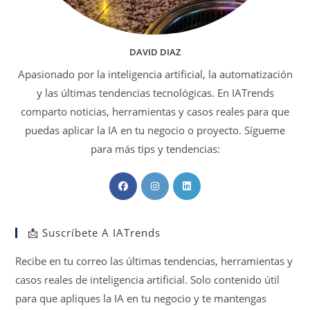
DAVID DIAZ
Apasionado por la inteligencia artificial, la automatización
y las últimas tendencias tecnológicas. En IATrends
comparto noticias, herramientas y casos reales para que
puedas aplicar la IA en tu negocio o proyecto. Sígueme
para más tips y tendencias:
Se
Se
Se
abre
abre
abre
en
en
en
📩 Suscríbete A IATrends
una
una
una
nueva
nueva
nueva
Recibe en tu correo las últimas tendencias, herramientas y
pestaña
pestaña
pestaña
casos reales de inteligencia artificial. Solo contenido útil
para que apliques la IA en tu negocio y te mantengas