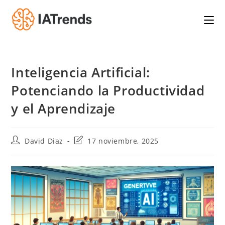
Saltar
al
contenido
Inteligencia Artificial:
Potenciando la Productividad
y el Aprendizaje
Autor
Última
David Diaz
17 noviembre, 2025
de
modificación
la
de
entrada:
la
entrada: