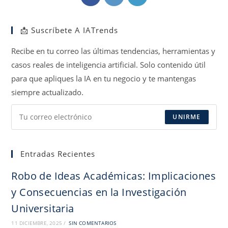
abre
abre
abre
en
en
en
📩 Suscríbete A IATrends
una
una
una
nueva
nueva
nueva
Recibe en tu correo las últimas tendencias, herramientas y
pestaña
pestaña
pestaña
casos reales de inteligencia artificial. Solo contenido útil
para que apliques la IA en tu negocio y te mantengas
siempre actualizado.
UNIRME
Entradas Recientes
Robo de Ideas Académicas: Implicaciones
y Consecuencias en la Investigación
Universitaria
11 DICIEMBRE, 2025
/
SIN COMENTARIOS