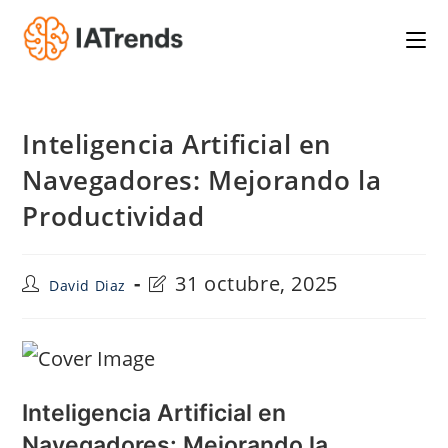
Saltar
al
contenido
Inteligencia Artificial en
Navegadores: Mejorando la
Productividad
Autor
Última
31 octubre, 2025
David Diaz
de
modificación
la
de
entrada:
la
entrada:
Inteligencia Artificial en
Navegadores: Mejorando la