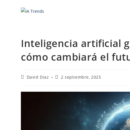
Saltar
al
contenido
Inteligencia artificial
cómo cambiará el fut
Autor
Última
David Diaz
2 septiembre, 2025
de
modificación
la
de
entrada:
la
entrada: