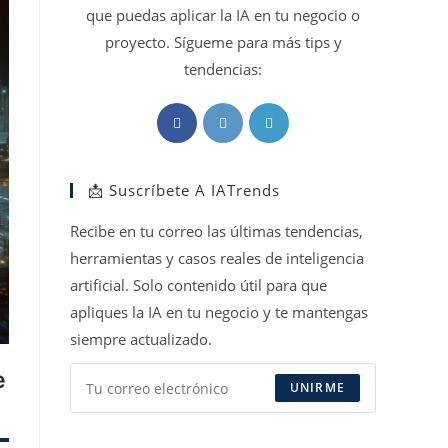
que puedas aplicar la IA en tu negocio o
proyecto. Sígueme para más tips y
tendencias:
Se
Se
Se
abre
abre
abre
en
en
en
📩 Suscríbete A IATrends
una
una
una
nueva
nueva
nueva
Recibe en tu correo las últimas tendencias,
pestaña
pestaña
pestaña
herramientas y casos reales de inteligencia
artificial. Solo contenido útil para que
apliques la IA en tu negocio y te mantengas
siempre actualizado.
e
UNIRME