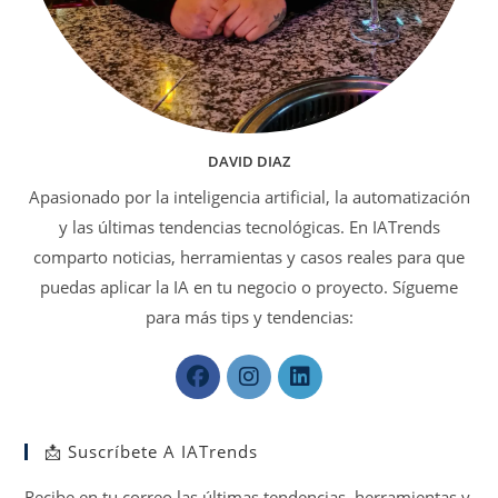
DAVID DIAZ
Apasionado por la inteligencia artificial, la automatización
y las últimas tendencias tecnológicas. En IATrends
comparto noticias, herramientas y casos reales para que
puedas aplicar la IA en tu negocio o proyecto. Sígueme
para más tips y tendencias:
Se
Se
Se
abre
abre
abre
en
en
en
📩 Suscríbete A IATrends
una
una
una
nueva
nueva
nueva
Recibe en tu correo las últimas tendencias, herramientas y