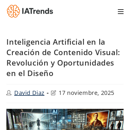
Saltar
al
contenido
Inteligencia Artificial en la
Creación de Contenido Visual:
Revolución y Oportunidades
en el Diseño
Autor
Última
David Diaz
17 noviembre, 2025
de
modificación
la
de
entrada:
la
entrada: