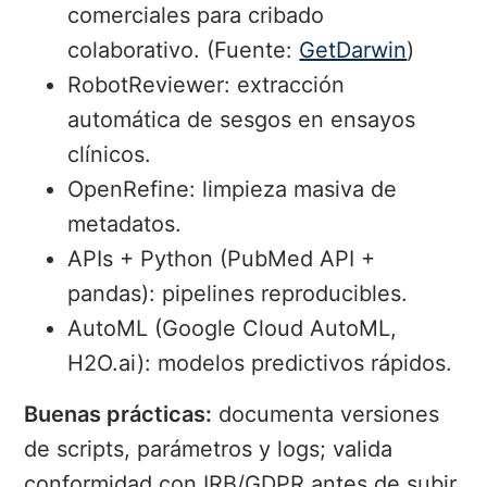
comerciales para cribado
colaborativo. (Fuente:
GetDarwin
)
RobotReviewer:
extracción
automática de sesgos en ensayos
clínicos.
OpenRefine:
limpieza masiva de
metadatos.
APIs + Python (PubMed API +
pandas):
pipelines reproducibles.
AutoML (Google Cloud AutoML,
H2O.ai):
modelos predictivos rápidos.
Buenas prácticas:
documenta versiones
de scripts, parámetros y logs; valida
conformidad con IRB/GDPR antes de subir