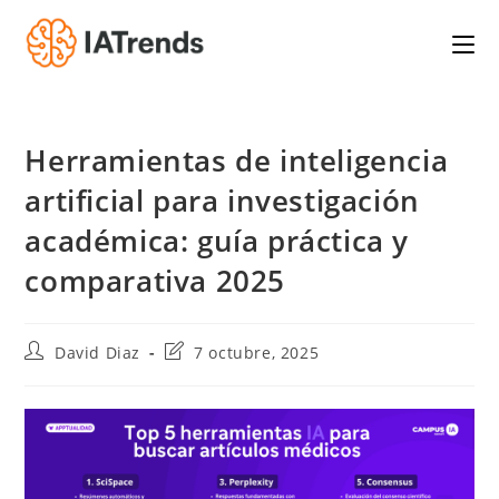
Saltar
al
contenido
Herramientas de inteligencia
artificial para investigación
académica: guía práctica y
comparativa 2025
Autor
Última
David Diaz
7 octubre, 2025
de
modificación
la
de
entrada:
la
entrada: