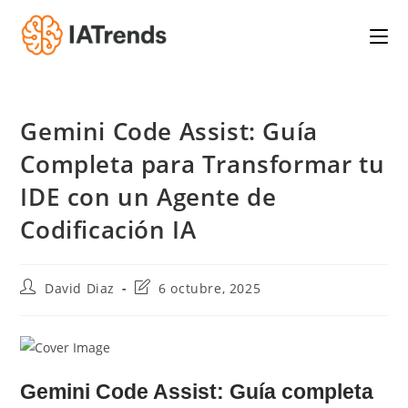
Saltar
al
contenido
Gemini Code Assist: Guía
Completa para Transformar tu
IDE con un Agente de
Codificación IA
Autor
Última
David Diaz
6 octubre, 2025
de
modificación
la
de
entrada:
la
entrada:
Gemini Code Assist: Guía completa