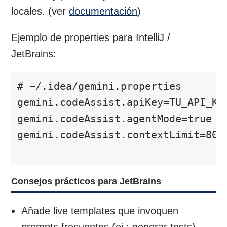
locales. (ver
documentación
)
Ejemplo de properties para IntelliJ /
JetBrains:
# ~/.idea/gemini.properties

gemini.codeAssist.apiKey=TU_API_KEY
gemini.codeAssist.agentMode=true

gemini.codeAssist.contextLimit=8000
Consejos prácticos para JetBrains
Añade live templates que invoquen
prompts frecuentes (ej.: generar tests).