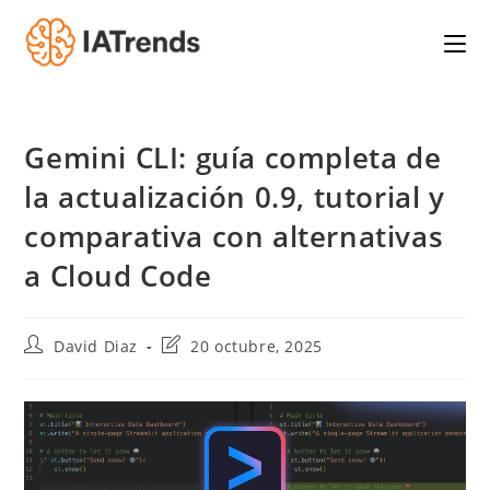
Saltar
al
contenido
Gemini CLI: guía completa de
la actualización 0.9, tutorial y
comparativa con alternativas
a Cloud Code
Autor
Última
David Diaz
20 octubre, 2025
de
modificación
la
de
entrada:
la
entrada: