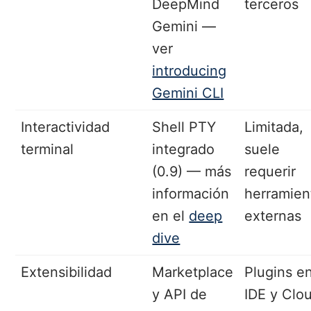
DeepMind
terceros
Gemini —
ver
introducing
Gemini CLI
Interactividad
Shell PTY
Limitada,
terminal
integrado
suele
(0.9) — más
requerir
información
herramien
en el
deep
externas
dive
Extensibilidad
Marketplace
Plugins e
y API de
IDE y Clo