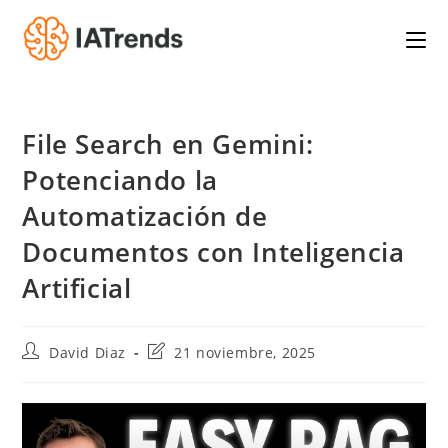
Saltar
al
contenido
File Search en Gemini:
Potenciando la
Automatización de
Documentos con Inteligencia
Artificial
Autor
Última
David Diaz
21 noviembre, 2025
de
modificación
la
de
entrada:
la
entrada: