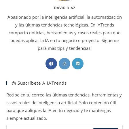
DAVID DIAZ
Apasionado por la inteligencia artificial, la automatización
y las últimas tendencias tecnológicas. En IATrends
comparto noticias, herramientas y casos reales para que
puedas aplicar la IA en tu negocio o proyecto. Sígueme
para más tips y tendencias:
Se
Se
Se
abre
abre
abre
en
en
en
📩 Suscríbete A IATrends
una
una
una
nueva
nueva
nueva
Recibe en tu correo las últimas tendencias, herramientas y
pestaña
pestaña
pestaña
casos reales de inteligencia artificial. Solo contenido útil
para que apliques la IA en tu negocio y te mantengas
siempre actualizado.