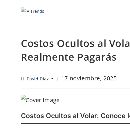
Saltar
al
contenido
Costos Ocultos al Vol
Realmente Pagarás
Autor
Última
17 noviembre, 2025
David Diaz
de
modificación
la
de
entrada:
la
entrada:
Costos Ocultos al Volar: Conoce 