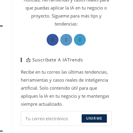
que puedas aplicar la IA en tu negocio o
proyecto. Sígueme para más tips y
tendencias:
Se
Se
Se
abre
abre
abre
en
en
en
📩 Suscríbete A IATrends
una
una
una
nueva
nueva
nueva
Recibe en tu correo las últimas tendencias,
pestaña
pestaña
pestaña
herramientas y casos reales de inteligencia
artificial. Solo contenido útil para que
apliques la IA en tu negocio y te mantengas
siempre actualizado.
UNIRME