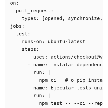
on:

  pull_request:

    types: [opened, synchronize, r
jobs:

  test:

    runs-on: ubuntu-latest

    steps:

      - uses: actions/checkout@v3

      - name: Instalar dependencia
        run: |

          npm ci   # o pip install
      - name: Ejecutar tests unita
        run: |

          npm test -- --ci --repor