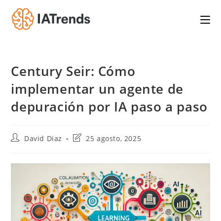
Saltar
al
contenido
Century Seir: Cómo
implementar un agente de
depuración por IA paso a paso
Autor
Última
David Diaz
25 agosto, 2025
de
modificación
la
de
entrada:
la
entrada: