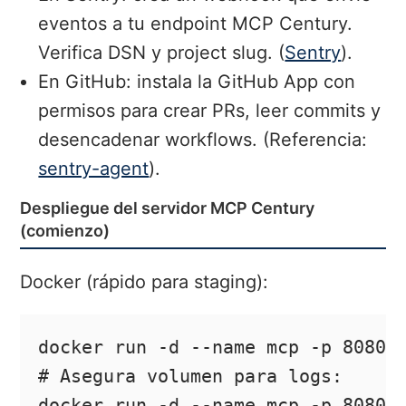
eventos a tu endpoint MCP Century.
Verifica DSN y project slug. (
Sentry
).
En GitHub: instala la GitHub App con
permisos para crear PRs, leer commits y
desencadenar workflows. (Referencia:
sentry-agent
).
Despliegue del servidor MCP Century
(comienzo)
Docker (rápido para staging):
docker run -d --name mcp -p 8080:8
# Asegura volumen para logs:

docker run -d --name mcp -p 8080: