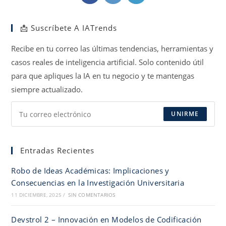
abre
abre
abre
en
en
en
📩 Suscríbete A IATrends
una
una
una
nueva
nueva
nueva
Recibe en tu correo las últimas tendencias, herramientas y
pestaña
pestaña
pestaña
casos reales de inteligencia artificial. Solo contenido útil
para que apliques la IA en tu negocio y te mantengas
siempre actualizado.
UNIRME
Entradas Recientes
Robo de Ideas Académicas: Implicaciones y
Consecuencias en la Investigación Universitaria
11 DICIEMBRE, 2025
/
SIN COMENTARIOS
Devstrol 2 – Innovación en Modelos de Codificación