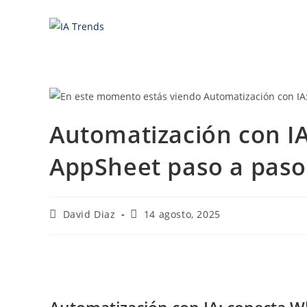
Saltar
al
contenido
Automatización con I
AppSheet paso a paso
Autor
Última
David Diaz
14 agosto, 2025
de
modificación
la
de
entrada:
la
entrada: