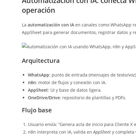
Automatización con IA: conecta W
operación
La
automatización con IA
en canales como WhatsApp red
AppSheet para generar documentos, registrar datos y 
Arquitectura
WhatsApp
: punto de entrada (mensajes de texto/voz)
n8n
: motor de flujos y conexión con IA.
AppSheet
: UI y base de datos ligera.
OneDrive/Drive
: repositorio de plantillas y PDFs.
Flujo base
Usuario envía: “Genera acta de inicio para Cliente X e
n8n interpreta con IA, valida en
AppSheet
y completa 