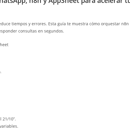
hatsApp, n8n y AppSheet para acelerar t
uce tiempos y errores. Esta guía te muestra cómo orquestar n8n 
responder consultas en segundos.
.
l 21/10”.
variables.