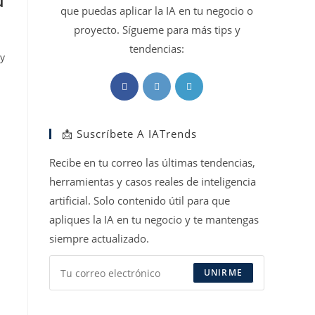
u
que puedas aplicar la IA en tu negocio o
proyecto. Sígueme para más tips y
tendencias:
y
Se
Se
Se
abre
abre
abre
en
en
en
📩 Suscríbete A IATrends
una
una
una
nueva
nueva
nueva
Recibe en tu correo las últimas tendencias,
pestaña
pestaña
pestaña
herramientas y casos reales de inteligencia
artificial. Solo contenido útil para que
apliques la IA en tu negocio y te mantengas
siempre actualizado.
UNIRME