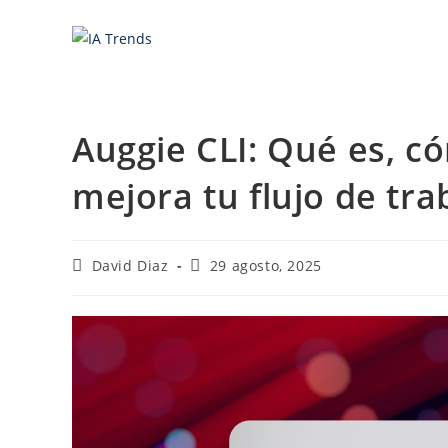
Saltar
al
contenido
Auggie CLI: Qué es, c
mejora tu flujo de tra
Autor
Última
David Diaz
29 agosto, 2025
de
modificación
la
de
entrada:
la
entrada: