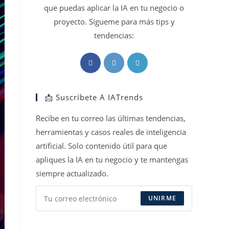
que puedas aplicar la IA en tu negocio o
proyecto. Sígueme para más tips y
tendencias:
Se
Se
Se
abre
abre
abre
en
en
en
📩 Suscríbete A IATrends
una
una
una
nueva
nueva
nueva
Recibe en tu correo las últimas tendencias,
pestaña
pestaña
pestaña
herramientas y casos reales de inteligencia
artificial. Solo contenido útil para que
apliques la IA en tu negocio y te mantengas
siempre actualizado.
UNIRME