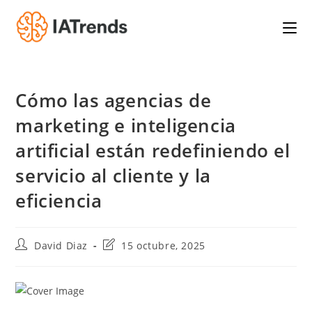
Saltar
al
contenido
Cómo las agencias de
marketing e inteligencia
artificial están redefiniendo el
servicio al cliente y la
eficiencia
Autor
Última
David Diaz
15 octubre, 2025
de
modificación
la
de
entrada:
la
entrada: